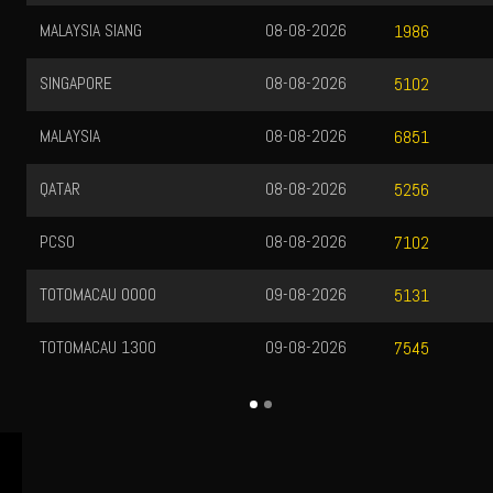
MALAYSIA SIANG
08-08-2026
1986
SINGAPORE
08-08-2026
5102
MALAYSIA
08-08-2026
6851
QATAR
08-08-2026
5256
PCSO
08-08-2026
7102
TOTOMACAU 0000
09-08-2026
5131
TOTOMACAU 1300
09-08-2026
7545