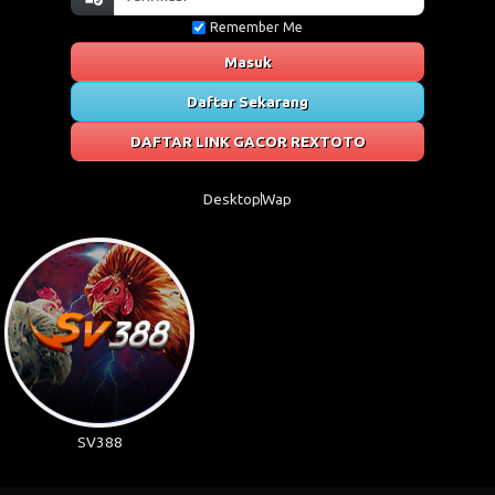
Remember Me
Masuk
Daftar Sekarang
DAFTAR LINK GACOR REXTOTO
Desktop
Wap
SV388