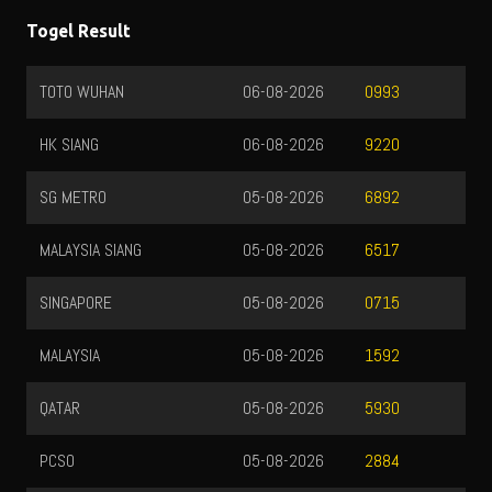
Togel Result
TOTO WUHAN
06-08-2026
0993
HK SIANG
06-08-2026
9220
SG METRO
05-08-2026
6892
MALAYSIA SIANG
05-08-2026
6517
SINGAPORE
05-08-2026
0715
MALAYSIA
05-08-2026
1592
QATAR
05-08-2026
5930
PCSO
05-08-2026
2884