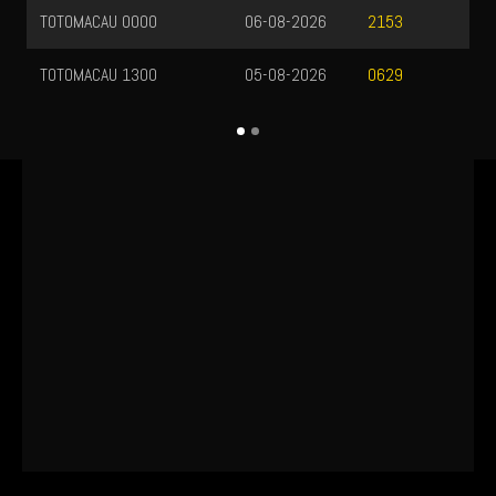
TOTOMACAU 0000
06-08-2026
2153
TOTOMACAU 1300
05-08-2026
0629