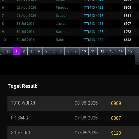
6
02 Aug 2026
Minggu
TTM13 - 128
8208
7
01 Aug 2026
Sabtu
TTM13 - 127
7781
8
31 Jul 2026
Jumat
TTM13 - 126
6207
9
30 Jul 2026
Kamis
TTM13 - 125
1072
10
29 Jul 2026
Rabu
TTM13 - 124
6842
First
1
2
3
4
5
6
7
8
9
10
11
12
13
14
15
(
)
Togel Result
TOTO WUHAN
08-08-2026
6989
HK SIANG
07-08-2026
8867
SG METRO
07-08-2026
9123