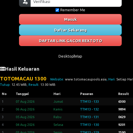
Remember Me
Masuk
Daftar Sekarang
DAFTAR LINK GACOR REXTOTO
Desktop
Wap
Hasil Keluaran
TOTOMACAU 1300
Website:
www.totomacaupools.asia
, Hari:
Setiap Har
Tutup:
12.45 WIB
, Result:
13.00 WIB
No
Tanggal
Hari
Pasaran
Result
1
07 Aug 2026
Jumat
TTM13 - 133
6300
2
06 Aug 2026
Kamis
TTM13 - 132
9894
3
05 Aug 2026
Rabu
TTM13 - 131
0629
4
04 Aug 2026
Selasa
TTM13 - 130
9201
5
03 Aug 2026
Senin
TTM13 - 129
2590