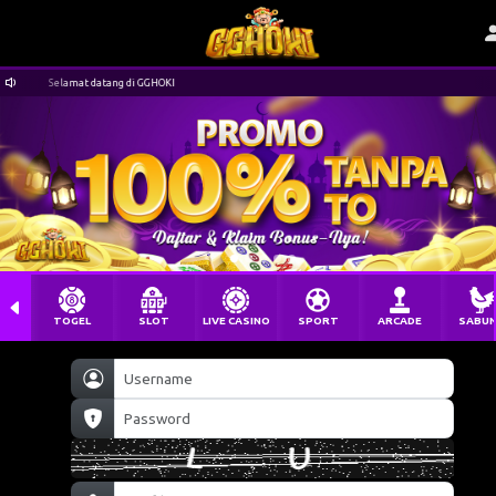
Selamat datang di GGHOKI
Selamat datang di GGHOKI
TOGEL
SLOT
LIVE CASINO
SPORT
ARCADE
SABU