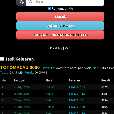
Remember Me
Masuk
Daftar Sekarang
DAFTAR LINK GACOR REXTOTO
Desktop
Wap
Hasil Keluaran
TOTOMACAU 0000
Website:
www.totomacaupools.asia
, Hari:
Setiap Har
Tutup:
23.45 WIB
, Result:
00.00 WIB
No
Tanggal
Hari
Pasaran
Result
1
07 Aug 2026
Jumat
TTM00 - 133
6529
2
06 Aug 2026
Kamis
TTM00 - 132
2153
3
05 Aug 2026
Rabu
TTM00 - 131
9554
4
04 Aug 2026
Selasa
TTM00 - 130
4094
5
03 Aug 2026
Senin
TTM00 - 129
9564