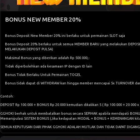
BONUS NEW MEMBER 20%
Bonus Deposit New Member 20% ini berlaku untuk permainan SLOT saja
Bonus Deposit 20% berlaku untuk semua MEMBER BARU yang melakukan DEPOSI
MELAKUKAN DEPOSIT PULSA)
Maksimal Bonus yang diberikan adalah Rp 500.000,-
Tidak diperbolehkan ada kesamaan IP dengan ID lain
Bonus Tidak Berlaku Untuk Permainan TOGEL
Bonus tidak dapat di WITHDRAW kan hingga member mencapai 5x TURNOVER dari
Contoh:
DEPOSIT Rp 100.000 + BONUS Rp 20.000 kemudian dikalikan 5 ( Rp 100.000 + 20.000 x 5
GGHOKI berhak untuk membatalkan bonus secara SEPIHAK apabila mendapati BO
Memanipulasi SISTEM BONUS (Jika kedapatan MODAL + BONUS + KEMENANGAN ki
SEMUA KEPUTUSAN DARI PIHAK GGHOKI ADALAH MUTLAK DAN TIDAK DAPAT DIGANG