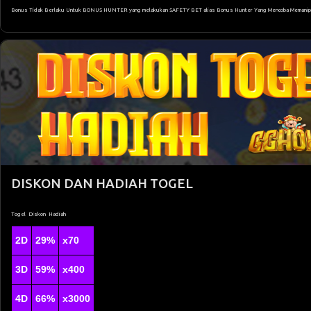
Bonus Tidak Berlaku Untuk BONUS HUNTER yang melakukan SAFETY BET alias Bonus Hunter Yang Mencoba Mema
DISKON DAN HADIAH TOGEL
Togel Diskon Hadiah
2D
29%
x70
3D
59%
x400
4D
66%
x3000