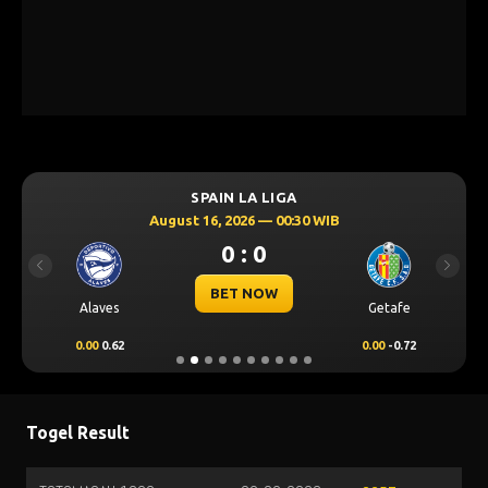
SPAIN LA LIGA
August 16, 2026 — 00:30 WIB
0 : 0
Previous
Next
BET NOW
Alaves
Getafe
0.00
0.62
0.00
-0.72
Togel Result