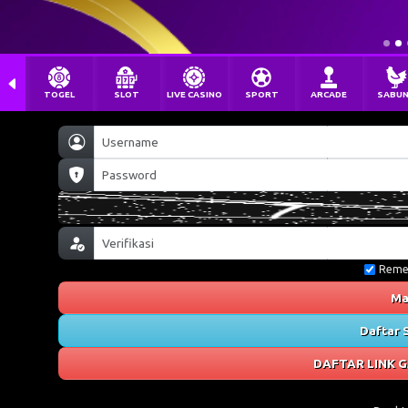
TOGEL
SLOT
LIVE CASINO
SPORT
ARCADE
SABU
Reme
Ma
Daftar 
DAFTAR LINK 