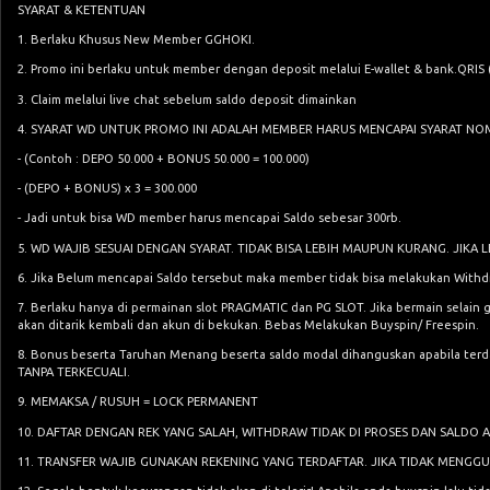
SYARAT & KETENTUAN
1. Berlaku Khusus New Member GGHOKI.
2. Promo ini berlaku untuk member dengan deposit melalui E-wallet & bank.QRIS 
3. Claim melalui live chat sebelum saldo deposit dimainkan
4. SYARAT WD UNTUK PROMO INI ADALAH MEMBER HARUS MENCAPAI SYARAT NOMI
- (Contoh : DEPO 50.000 + BONUS 50.000 = 100.000)
- (DEPO + BONUS) x 3 = 300.000
- Jadi untuk bisa WD member harus mencapai Saldo sebesar 300rb.
5. WD WAJIB SESUAI DENGAN SYARAT. TIDAK BISA LEBIH MAUPUN KURANG. JIKA L
6. Jika Belum mencapai Saldo tersebut maka member tidak bisa melakukan Withd
7. Berlaku hanya di permainan slot PRAGMATIC dan PG SLOT. Jika bermain sela
akan ditarik kembali dan akun di bekukan. Bebas Melakukan Buyspin/ Freespin.
8. Bonus beserta Taruhan Menang beserta saldo modal dihanguskan apabila 
TANPA TERKECUALI.
9. MEMAKSA / RUSUH = LOCK PERMANENT
10. DAFTAR DENGAN REK YANG SALAH, WITHDRAW TIDAK DI PROSES DAN SALDO A
11. TRANSFER WAJIB GUNAKAN REKENING YANG TERDAFTAR. JIKA TIDAK MENGG