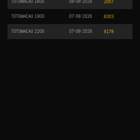
TOTOMACAU 1600
08-08-2026
2957
TOTOMACAU 1900
07-08-2026
6303
TOTOMACAU 2200
07-08-2026
9178