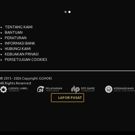
TENTANG KAMI
BANTUAN
PERATURAN
INFORMASI BANK
HUBUNGI KAMI
KEBIJAKAN PRIVASI
PERSETUJUAN COOKIES
© 2015 - 2026 Copyright GGHOKI.
All Rights Reserved.
LAPOR PUSAT