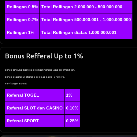
Rollingan 0.5%
Total Rollingan 2.000.000 - 500.000.000
Rollingan 0.7%
Total Rollingan 500.000.001 - 1.000.000.000
Rollingan 1%
Total Rollingan diatas 1.000.000.001
Bonus Refferal Up to 1%
Bonus dihitung dari total bettingan member yang di-refferal-kan.
Bonus akan masuk otomatis ke dalam saldo ID refferal.
Perhitungan Bonus:
Referral TOGEL
1%
Referral SLOT dan CASINO
0.10%
Referral SPORT
0.25%